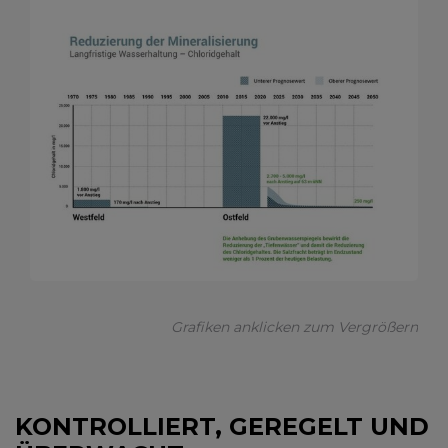
Grafiken anklicken zum Vergrößern
KONTROLLIERT, GEREGELT UND