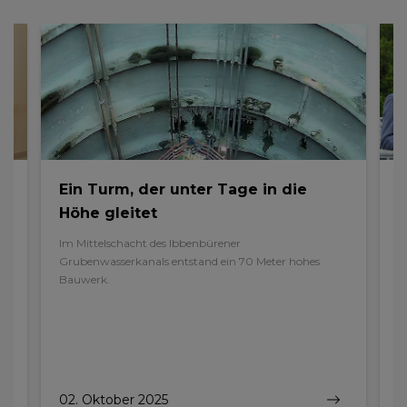
Ein Turm, der unter Tage in die
G
Höhe gleitet
A
d
Im Mittelschacht des Ibbenbürener
G
H.
Grubenwasserkanals entstand ein 70 Meter hohes
Bauwerk.
02. Oktober 2025
0