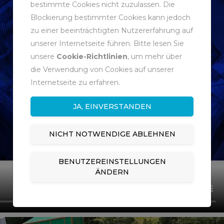
bestimmte Cookies nicht zuzulassen. Die
Blockierung bestimmter Cookies kann jedoch
zu einer beeinträchtigten Nutzererfahrung auf
unserer Internetseite führen. Bitte lesen Sie
unsere
Cookie-Richtlinien
, um mehr über
die Verwendung von Cookies auf unserer
Internetseite zu erfahren.
JA, EINVERSTANDEN
NICHT NOTWENDIGE ABLEHNEN
BENUTZEREINSTELLUNGEN
ÄNDERN