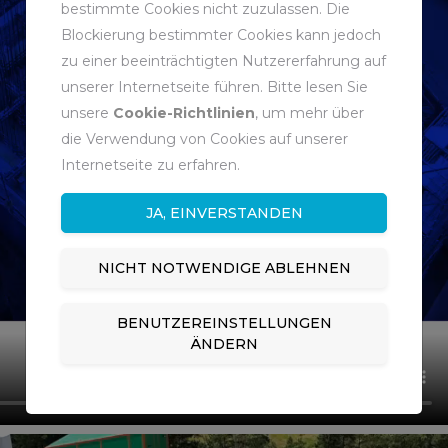
bestimmte Cookies nicht zuzulassen. Die
Blockierung bestimmter Cookies kann jedoch
zu einer beeinträchtigten Nutzererfahrung auf
unserer Internetseite führen. Bitte lesen Sie
unsere
Cookie-Richtlinien
, um mehr über
die Verwendung von Cookies auf unserer
Internetseite zu erfahren.
JA, EINVERSTANDEN
NICHT NOTWENDIGE ABLEHNEN
BENUTZEREINSTELLUNGEN
ÄNDERN