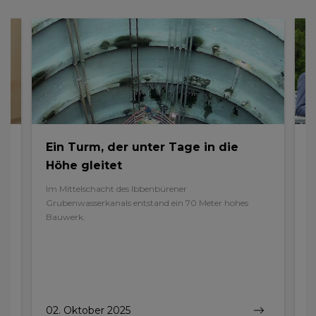
Ein Turm, der unter Tage in die
G
Höhe gleitet
A
d
Im Mittelschacht des Ibbenbürener
G
H.
Grubenwasserkanals entstand ein 70 Meter hohes
Bauwerk.
02. Oktober 2025
0